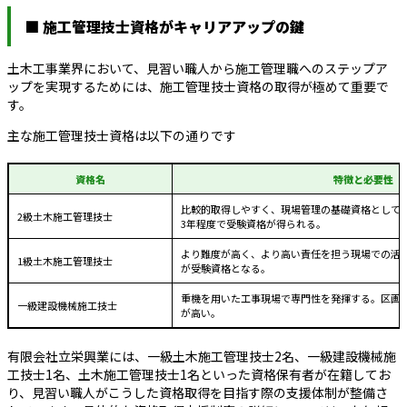
■ 施工管理技士資格がキャリアアップの鍵
土木工事業界において、見習い職人から施工管理職へのステップア
ップを実現するためには、施工管理技士資格の取得が極めて重要で
す。
主な施工管理技士資格は以下の通りです
資格名
特徴と必要性
比較的取得しやすく、現場管理の基礎資格として
2級土木施工管理技士
3年程度で受験資格が得られる。
より難度が高く、より高い責任を担う現場での活躍
1級土木施工管理技士
が受験資格となる。
重機を用いた工事現場で専門性を発揮する。区画
一級建設機械施工技士
が高い。
有限会社立栄興業には、一級土木施工管理技士2名、一級建設機械施
工技士1名、土木施工管理技士1名といった資格保有者が在籍してお
り、見習い職人がこうした資格取得を目指す際の支援体制が整備さ