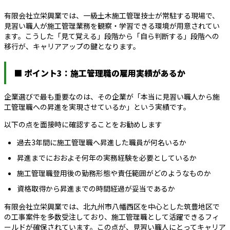
有限会社立栄興業では、一級土木施工管理技士が常駐する現場で、
見習い職人が施工管理業務を観察・学習できる環境が用意されてい
ます。こうした「見て覚える」段階から「自ら判断する」段階への
移行が、キャリアアップの鍵となります。
■ ポイント3：施工管理職の雇用実績があるか
企業選びで最も重要なのは、その企業が「本当に見習い職人から施
工管理職への昇進を実現させているか」という実績です。
以下の点を面接時に確認することをお勧めします
過去3年間に施工管理職へ昇進した職員が何名いるか
昇進までにおおよそ何年の実務経験を必要としているか
施工管理職登用後の勤務形態や責任範囲がどのようなものか
資格取得から昇進までの時間経過が妥当であるか
有限会社立栄興業では、北九州市八幡西区を中心とした筑豊地区で
の工事案件を多数受注しており、施工管理職として活躍できるフィ
ールドが確保されています。この点が、見習い職人にとってキャリア