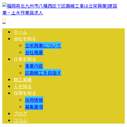
ホーム
会社を知る
立栄興業について
会社概要
仕事を知る
事業内容
区画線工を目指す
施工実績
人を知る
採用を知る
採用情報
募集要項
ブログ
コラム