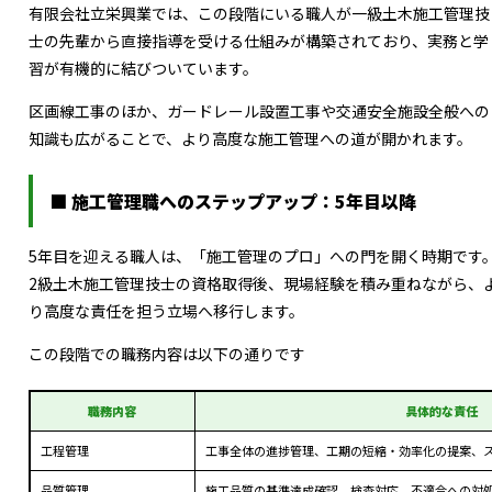
有限会社立栄興業では、この段階にいる職人が一級土木施工管理技
士の先輩から直接指導を受ける仕組みが構築されており、実務と学
習が有機的に結びついています。
区画線工事のほか、ガードレール設置工事や交通安全施設全般への
知識も広がることで、より高度な施工管理への道が開かれます。
■ 施工管理職へのステップアップ：5年目以降
5年目を迎える職人は、「施工管理のプロ」への門を開く時期です
2級土木施工管理技士の資格取得後、現場経験を積み重ねながら、
り高度な責任を担う立場へ移行します。
この段階での職務内容は以下の通りです
職務内容
具体的な責任
工程管理
工事全体の進捗管理、工期の短縮・効率化の提案、
品質管理
施工品質の基準達成確認、検査対応、不適合への対